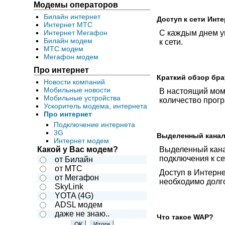
Модемы операторов
Билайн интернет
Доступ к сети Инт
Интернет МТС
Интернет Мегафон
С каждым днем ув
Билайн модем
к сети.
МТС модем
Мегафон модем
Про интернет
Краткий обзор бр
Новости компаний
Мобильные новости
В настоящий моме
Мобильные устройства
количество прогр
Ускоритель модема, интернета
Про интернет
Подключение интернета
3G
Выделенный канал 
Интернет модем
Какой у Вас модем?
Выделенный кана
подключения к се
от Билайн
от МТС
Доступ в Интерн
от Мегафон
необходимо долго
SkyLink
YOTA (4G)
ADSL модем
даже не знаю..
Что такое WAP?