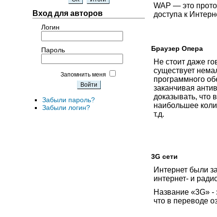
WAP — это проток
Вход для авторов
доступа к Интер
Логин
Браузер Опера
Пароль
Не стоит даже го
существует нема
Запомнить меня
программного об
заканчивая анти
доказывать, что 
Забыли пароль?
наибольшее коли
Забыли логин?
т.д.
3G сети
Интернет были з
интернет- и ради
Название «3G» - э
что в переводе о