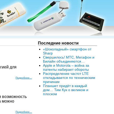
Последние новости
«Шоколадный» смартфон от
Sharp
Свершилось! МТС, Мегафон и
Билайн объединяются…
Apple и Motorola – война за
огией для
патенты набирает обороты
Распределение частот LTE
откладывается по техническим
Подробнее...
причинам
Планшет придёт в каждый
дом… Тим Кук о великом и
плоском
я возможность
а можно
Подробнее...