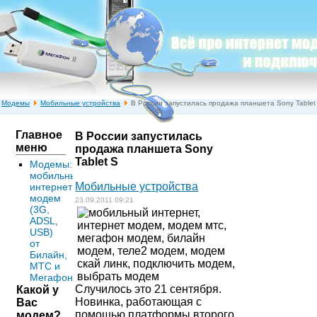
Модемы
Мобильные устройства
В России запустилась продажа планшета Sony Tablet
S
Главное
В России запустилась
меню
продажа планшета Sony
Tablet S
Модемы:
мобильный
Мобильные устройства
интернет
модем
23.09.2011 09:21
(3G,
ADSL,
USB)
от
Билайн,
МТС и
Мегафон
Случилось это 21 сентября.
Какой у
Новинка, работающая с
Вас
помощью платформы второго
модем?