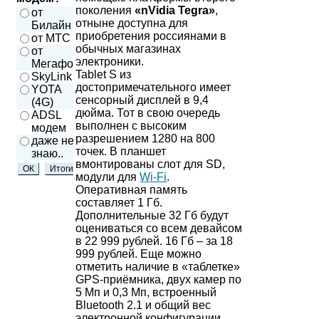
поколения
«nVidia Tegra»
,
от
отныне доступна для
Билайн
приобретения россиянами в
от МТС
обычных магазинах
от
электроники.
Мегафон
Tablet S из
SkyLink
достопримечательного имеет
YOTA
сенсорный дисплей в 9,4
(4G)
дюйма. Тот в свою очередь
ADSL
выполнен с высоким
модем
разрешением 1280 на 800
даже не
точек. В планшет
знаю..
вмонтированы слот для SD,
модули для
Wi-Fi
.
Оперативная память
составляет 1 Гб.
Дополнительные 32 Гб будут
оцениваться со всем девайсом
в 22 999 рублей. 16 Гб – за 18
999 рублей. Еще можно
отметить наличие в «таблетке»
GPS-приёмника, двух камер по
5 Мп и 0,3 Мп, встроенный
Bluetooth 2.1 и общий вес
электронной конфигурации