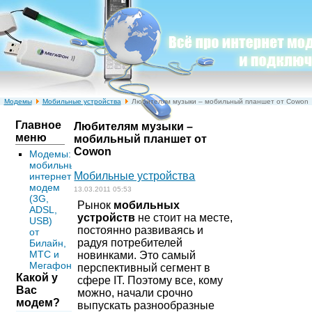
Модемы
Мобильные устройства
Любителям музыки – мобильный планшет от Cowon
Главное
Любителям музыки –
меню
мобильный планшет от
Cowon
Модемы:
мобильный
Мобильные устройства
интернет
модем
13.03.2011 05:53
(3G,
Рынок
мобильных
ADSL,
устройств
не стоит на месте,
USB)
постоянно развиваясь и
от
радуя потребителей
Билайн,
МТС и
новинками. Это самый
Мегафон
перспективный сегмент в
Какой у
сфере IT. Поэтому все, кому
Вас
можно, начали срочно
модем?
выпускать разнообразные