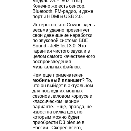
модуль Wi-Fi 802.11b/g.
Конечно же есть сенсор,
Bluetooth, FM-радио, и даже
порты HDMI и USB 2.0.
Интересно, что Cowon здесь
весьма удачно презентует
свои давнишние наработки
по звуковой системе BBE
Sound - JetEffect 3.0. Это
гарантия чистого звука и в
целом самого качественного
воспроизведения
музыкальных файлов.
Чем еще примечателен
мобильный планшет
? То,
что он выйдет в актуальном
для последних модных
сезонов лиловом корпусе и
классическом черном
варианте. Еще, правда, не
известна вилка цен, по
которым можно будет
приобрести D3 plenue в
России. Скорее всего,