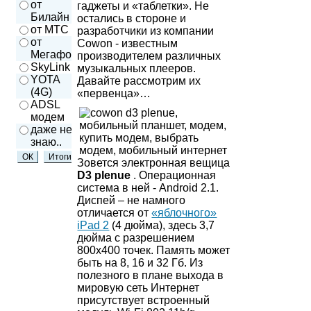
от
гаджеты и «таблетки». Не
Билайн
остались в стороне и
от МТС
разработчики из компании
от
Cowon - известным
Мегафон
производителем различных
SkyLink
музыкальных плееров.
YOTA
Давайте рассмотрим их
(4G)
«первенца»…
ADSL
модем
даже не
знаю..
Зовется электронная вещица
D3 plenue
. Операционная
система в ней - Android 2.1.
Диспей – не намного
отличается от
«яблочного»
iPad 2
(4 дюйма), здесь 3,7
дюйма с разрешением
800х400 точек. Память может
быть на 8, 16 и 32 Гб. Из
полезного в плане выхода в
мировую сеть Интернет
присутствует встроенный