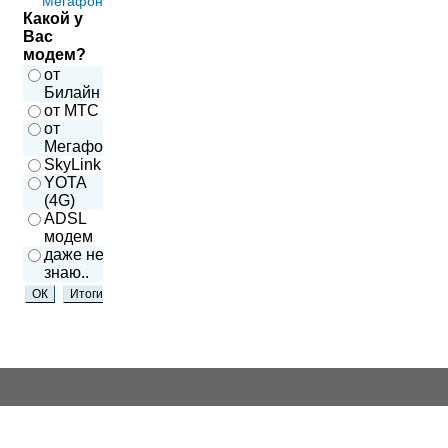
Мегафон
Какой у
Вас
модем?
от
Билайн
от МТС
от
Мегафон
SkyLink
YOTA
(4G)
ADSL
модем
даже не
знаю..