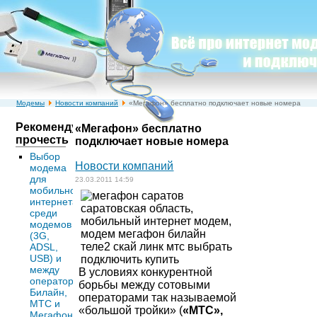
Модемы
Новости компаний
«Мегафон» бесплатно подключает новые номера
Рекомендуем
«Мегафон» бесплатно
прочесть
подключает новые номера
Выбор
Новости компаний
модема
для
23.03.2011 14:59
мобильного
интернета:
среди
модемов
(3G,
ADSL,
USB) и
между
В условиях конкурентной
операторами
борьбы между сотовыми
Билайн,
операторами так называемой
МТС и
«большой тройки» (
«МТС»,
Мегафон