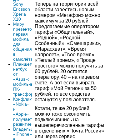
Теперь на территории всей
Sony
Ericsson
области завестись новым
Xperia
номером «Мегафон» можно
X10
максимум за 20 рублей.
Миру
Предлагаемые оператором
презентована
тарифы «Общительный»,
первая
«Родной», «Родной
мобила
Особенный», «Смешарики»,
для
«Нарасхват», «Время
общения
в
напролет», «Твое время»,
самолётах
«Теплый прием», «Проще
Планшет-
простого» можно получить за
нетбук
60 рублей. 20 остается
от
оператору, 40 – на лицевом
«Asus»:
счете. А вот если выбрать
мобильный
тариф «Мой Регион» за 50
ПК-
рублей, то все средства
трансформер
Конфликт
останутся у пользователя.
«Nokia»
Кстати, те же 20 рублей
и
можно тоже сэкономить,
«Apple»
получает
подключившись на
развитие
вышеперечисленные тарифы
Владельцам
в отделениях «Почта России»
«iPhone»
или через сервис
в