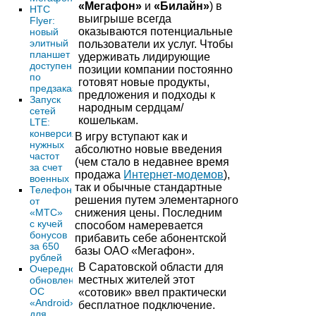
«Мегафон»
и
«Билайн»
) в
HTC
выигрыше всегда
Flyer:
оказываются потенциальные
новый
элитный
пользователи их услуг. Чтобы
планшет
удерживать лидирующие
доступен
позиции компании постоянно
по
готовят новые продукты,
предзаказу
предложения и подходы к
Запуск
народным сердцам/
сетей
кошелькам.
LTE:
конверсия
В игру вступают как и
нужных
абсолютно новые введения
частот
(чем стало в недавнее время
за счет
продажа
Интернет-модемов
),
военных
так и обычные стандартные
Телефон
решения путем элементарного
от
«МТС»
снижения цены. Последним
с кучей
способом намеревается
бонусов
прибавить себе абонентской
за 650
базы ОАО «Мегафон».
рублей
В Саратовской области для
Очередное
местных жителей этот
обновление
ОС
«сотовик» ввел практически
«Android»
бесплатное подключение.
для