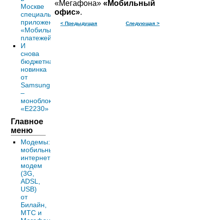
«Мегафона»
«Мобильный
Москве
офис»
.
специальное
приложение
< Предыдущая
Следующая >
«Мобильных
платежей»
И
снова
бюджетная
новинка
от
Samsung
–
моноблок
«Е2230»
Главное
меню
Модемы:
мобильный
интернет
модем
(3G,
ADSL,
USB)
от
Билайн,
МТС и